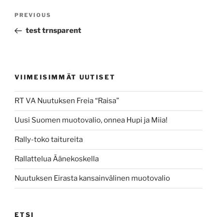
Post
Previous
PREVIOUS
navigation
Post
test trnsparent
VIIMEISIMMÄT UUTISET
RT VA Nuutuksen Freia “Raisa”
Uusi Suomen muotovalio, onnea Hupi ja Miia!
Rally-toko taitureita
Rallattelua Äänekoskella
Nuutuksen Eirasta kansainvälinen muotovalio
ETSI