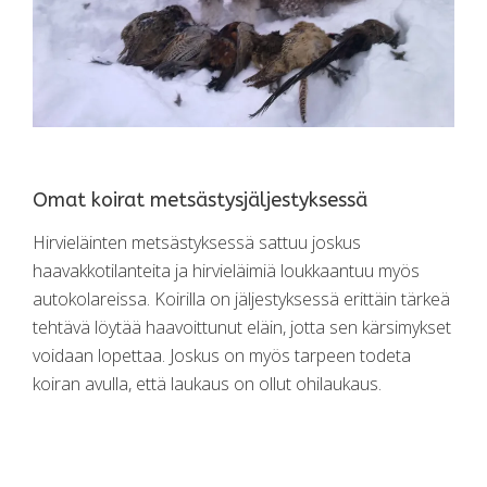
Omat koirat metsästysjäljestyksessä
Hirvieläinten metsästyksessä sattuu joskus
haavakkotilanteita ja hirvieläimiä loukkaantuu myös
autokolareissa. Koirilla on jäljestyksessä erittäin tärkeä
tehtävä löytää haavoittunut eläin, jotta sen kärsimykset
voidaan lopettaa. Joskus on myös tarpeen todeta
koiran avulla, että laukaus on ollut ohilaukaus.