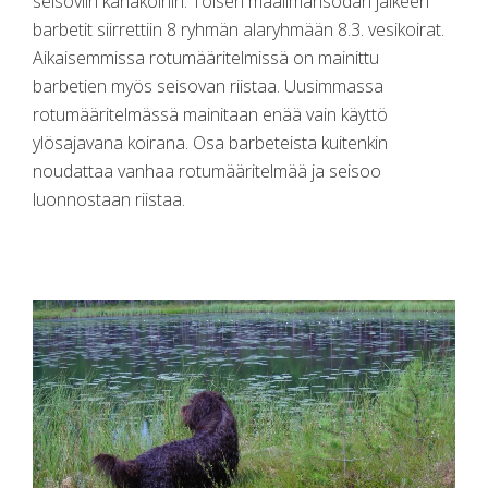
seisoviin kanakoiriin. Toisen maailmansodan jälkeen
barbetit siirrettiin 8 ryhmän alaryhmään 8.3. vesikoirat.
Aikaisemmissa rotumääritelmissä on mainittu
barbetien myös seisovan riistaa. Uusimmassa
rotumääritelmässä mainitaan enää vain käyttö
ylösajavana koirana. Osa barbeteista kuitenkin
noudattaa vanhaa rotumääritelmää ja seisoo
luonnostaan riistaa.