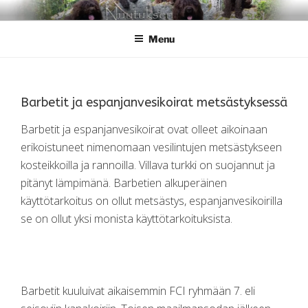
Skip
NUUTUKSEN
Nuutuksen kennel
to
Menu
content
Barbetit ja espanjanvesikoirat metsästyksessä
Barbetit ja espanjanvesikoirat ovat olleet aikoinaan
erikoistuneet nimenomaan vesilintujen metsästykseen
kosteikkoilla ja rannoilla. Villava turkki on suojannut ja
pitänyt lämpimänä. Barbetien alkuperäinen
käyttötarkoitus on ollut metsästys, espanjanvesikoirilla
se on ollut yksi monista käyttötarkoituksista.
Barbetit kuuluivat aikaisemmin FCI ryhmään 7. eli