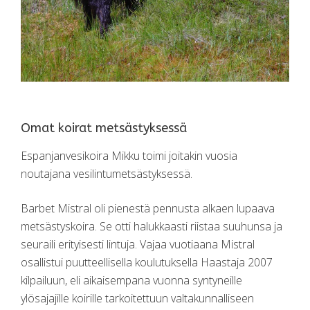
Omat koirat metsästyksessä
Espanjanvesikoira Mikku toimi joitakin vuosia
noutajana vesilintumetsästyksessä.
Barbet Mistral oli pienestä pennusta alkaen lupaava
metsästyskoira. Se otti halukkaasti riistaa suuhunsa ja
seuraili erityisesti lintuja. Vajaa vuotiaana Mistral
osallistui puutteellisella koulutuksella Haastaja 2007
kilpailuun, eli aikaisempana vuonna syntyneille
ylösajajille koirille tarkoitettuun valtakunnalliseen