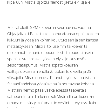
kilpailuun. Mistral sijoittui hienosti jaetulle 4. sijalle.
Mistral aloitti SPME-koeuran seuraavana vuonna.
Ohjaajalta eli Paulalta kesti oma aikansa oppia kokeen
kulkuun ja ylösajan koiran koulutukseen ja sen kanssa
metsästykseen. Mistral toi useimmilta koe-eriltä
molemmat fasaanit reppuun. Pisteitä pudotti usein
spanieleista eroava työskentely ja joskus myös
seisontataipumus. Mistral lopetti koeuran
voittajaluokassa hienolla 2. luokan tuloksella ja 25
ylösajolla. Mistral on osallistunut myös kaupallisissa
fasaanijahdeissa ylösajavana ja noutavana koirana.
Mistralin hermo pitää vaikka edessä taapertaisi
satapäin lintuja. Tärkein rooli Mistralilla on kuitenkin
omana metsästyskoirana niin vesilintu-, kyyhkys- kuin