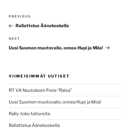
Post
Previous
PREVIOUS
navigation
Post
Rallattelua Äänekoskella
Next
NEXT
Post
Uusi Suomen muotovalio, onnea Hupi ja Miia!
VIIMEISIMMÄT UUTISET
RT VA Nuutuksen Freia “Raisa”
Uusi Suomen muotovalio, onnea Hupi ja Miia!
Rally-toko taitureita
Rallattelua Äänekoskella