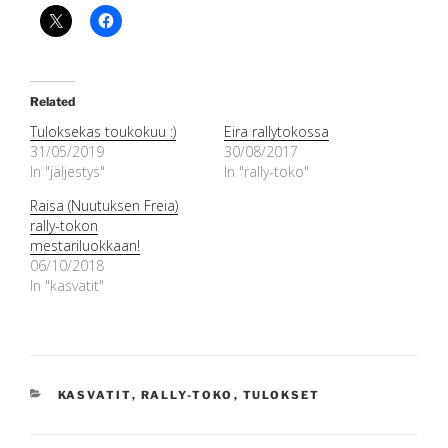
Related
Tuloksekas toukokuu :)
Eira rallytokossa
31/05/2019
30/08/2017
In "jäljestys"
In "rally-toko"
Raisa (Nuutuksen Freia)
rally-tokon
mestariluokkaan!
06/10/2018
In "kasvatit"
CATEGORIES
KASVATIT
,
RALLY-TOKO
,
TULOKSET