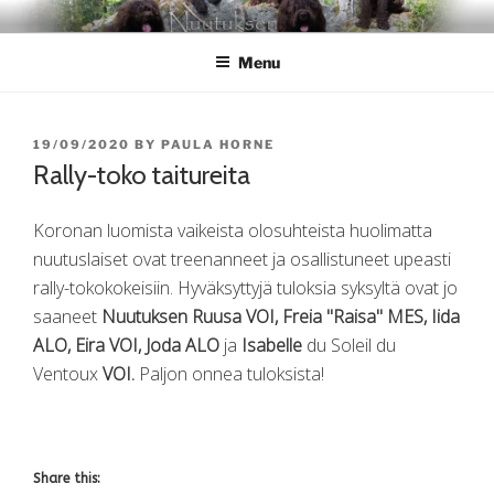
Skip
NUUTUKSEN
Nuutuksen kennel
to
Menu
content
POSTED
19/09/2020
BY
PAULA HORNE
ON
Rally-toko taitureita
Koronan luomista vaikeista olosuhteista huolimatta
nuutuslaiset ovat treenanneet ja osallistuneet upeasti
rally-tokokokeisiin. Hyväksyttyjä tuloksia syksyltä ovat jo
saaneet
Nuutuksen Ruusa VOI, Freia "Raisa" MES, Iida
ALO, Eira VOI, Joda ALO
ja
Isabelle
du Soleil du
Ventoux
VOI.
Paljon onnea tuloksista!
Share this: