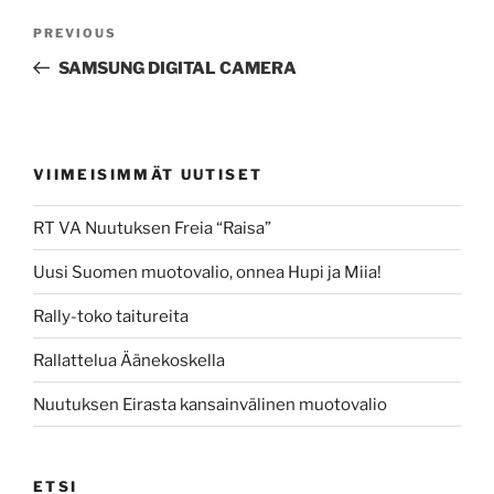
Post
Previous
PREVIOUS
navigation
Post
SAMSUNG DIGITAL CAMERA
VIIMEISIMMÄT UUTISET
RT VA Nuutuksen Freia “Raisa”
Uusi Suomen muotovalio, onnea Hupi ja Miia!
Rally-toko taitureita
Rallattelua Äänekoskella
Nuutuksen Eirasta kansainvälinen muotovalio
ETSI