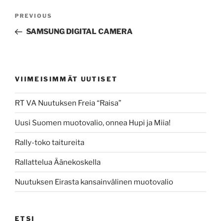
Post
Previous
PREVIOUS
navigation
Post
SAMSUNG DIGITAL CAMERA
VIIMEISIMMÄT UUTISET
RT VA Nuutuksen Freia “Raisa”
Uusi Suomen muotovalio, onnea Hupi ja Miia!
Rally-toko taitureita
Rallattelua Äänekoskella
Nuutuksen Eirasta kansainvälinen muotovalio
ETSI