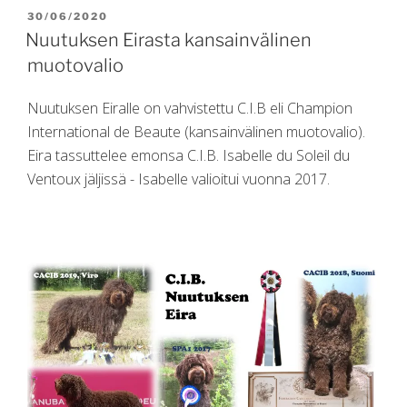
POSTED
30/06/2020
ON
Nuutuksen Eirasta kansainvälinen
muotovalio
Nuutuksen Eiralle on vahvistettu C.I.B eli Champion
International de Beaute (kansainvälinen muotovalio).
Eira tassuttelee emonsa C.I.B. Isabelle du Soleil du
Ventoux jäljissä - Isabelle valioitui vuonna 2017.