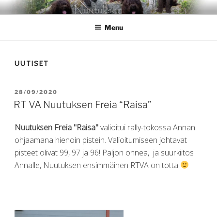
Skip
NUUTUKSEN
Nuutuksen kennel
to
Menu
content
UUTISET
POSTED
28/09/2020
ON
RT VA Nuutuksen Freia “Raisa”
Nuutuksen Freia "Raisa"
valioitui rally-tokossa Annan
ohjaamana hienoin pistein. Valioitumiseen johtavat
pisteet olivat 99, 97 ja 96! Paljon onnea, ja suurkiitos
Annalle, Nuutuksen ensimmäinen RTVA on totta