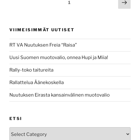
Posts
Next
Page
1
page
pagination
VIIMEISIMMÄT UUTISET
RT VA Nuutuksen Freia “Raisa”
Uusi Suomen muotovalio, onnea Hupi ja Miia!
Rally-toko taitureita
Rallattelua Äänekoskella
Nuutuksen Eirasta kansainvälinen muotovalio
ETSI
Etsi