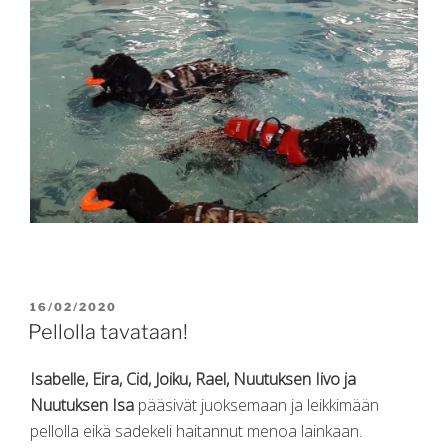
POSTED
16/02/2020
ON
Pellolla tavataan!
Isabelle, Eira, Cid, Joiku, Rael, Nuutuksen Iivo ja
Nuutuksen Isa
pääsivät juoksemaan ja leikkimään
pellolla eikä sadekeli haitannut menoa lainkaan.