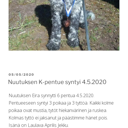
POSTED
05/05/2020
ON
Nuutuksen K-pentue syntyi 4.5.2020
Nuutuksen Eira synnytti 6 pentua 4.5.2020.
Pentueeseen syntyi 3 poikaa ja 3 tyttöä. Kaikki kolme
poikaa ovat mustia, tytöt hiekanvärinen ja ruskea.
Kolmas tyttö ei jaksanut ja päästimme hänet pois.
Isänä on Laulava Aprilis Jekku.