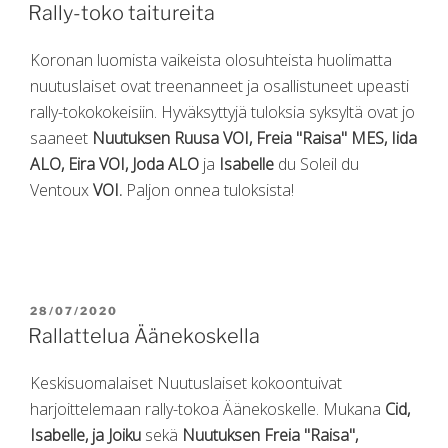
ON
Rally-toko taitureita
Koronan luomista vaikeista olosuhteista huolimatta
nuutuslaiset ovat treenanneet ja osallistuneet upeasti
rally-tokokokeisiin. Hyväksyttyjä tuloksia syksyltä ovat jo
saaneet
Nuutuksen Ruusa VOI, Freia "Raisa" MES, Iida
ALO, Eira VOI, Joda ALO
ja
Isabelle
du Soleil du
Ventoux
VOI.
Paljon onnea tuloksista!
POSTED
28/07/2020
ON
Rallattelua Äänekoskella
Keskisuomalaiset Nuutuslaiset kokoontuivat
harjoittelemaan rally-tokoa Äänekoskelle. Mukana
Cid,
Isabelle, ja Joiku
sekä
Nuutuksen Freia "Raisa",