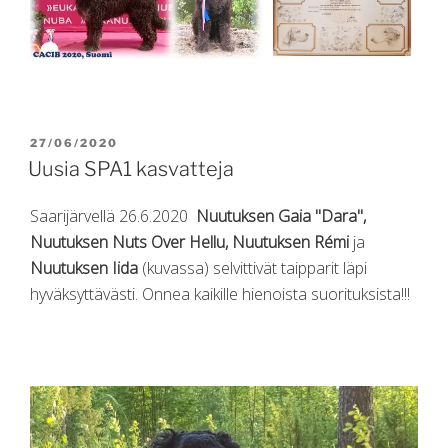
POSTED
27/06/2020
ON
Uusia SPA1 kasvatteja
Saarijärvellä 26.6.2020
Nuutuksen Gaia "Dara",
Nuutuksen Nuts Over Hellu, Nuutuksen Rémi
ja
Nuutuksen Iida
(kuvassa) selvittivät taipparit läpi
hyväksyttävästi. Onnea kaikille hienoista suorituksista!!!