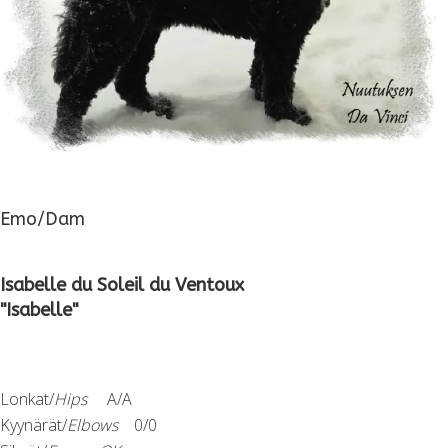
Emo/Dam
Isabelle du Soleil du Ventoux
"Isabelle"
Lonkat/
Hips
A/A
Kyynärät/
Elbows
0/0