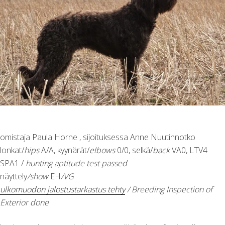
omistaja Paula Horne , sijoituksessa Anne Nuutinnotko
lonkat/
hips
A/A, kyynärät/
elbows
0/0, selkä/
back
VA0, LTV4
SPA1 /
hunting aptitude test passed
näyttely
/show
EH
/VG
ulkomuodon jalostustarkastus tehty
/ Breeding Inspection of
Exterior done