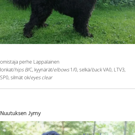
omistaja perhe Lappalainen
lonkat/
hips B
/C, kyynärät/
elbows
1/0, selkä/
back
VA0, LTV3,
SP0, silmät ok/
eyes clear
Nuutuksen Jymy