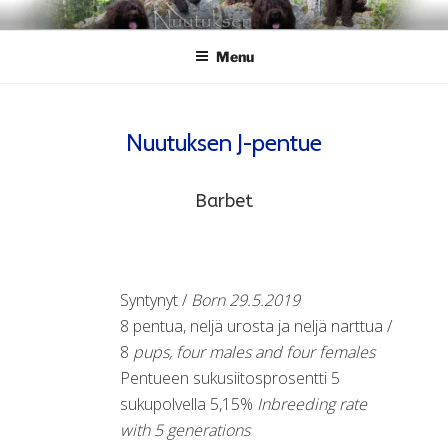
Skip
NUUTUKSEN
Nuutuksen kennel
to
Menu
content
Nuutuksen J-pentue
Barbet
Syntynyt /
Born 29.5.2019
8 pentua, neljä urosta ja neljä narttua /
8
pups, four males and four females
Pentueen sukusiitosprosentti 5
sukupolvella 5,15%
Inbreeding rate
with 5 generations