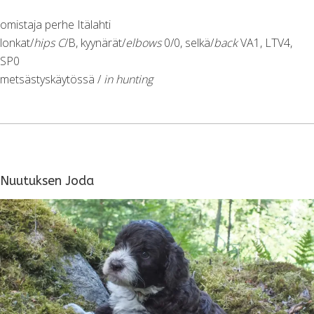
omistaja perhe Itälahti
lonkat/
hips C
/B, kyynärät/
elbows
0/0, selkä/
back
VA1, LTV4,
SP0
metsästyskäytössä /
in hunting
Nuutuksen Joda