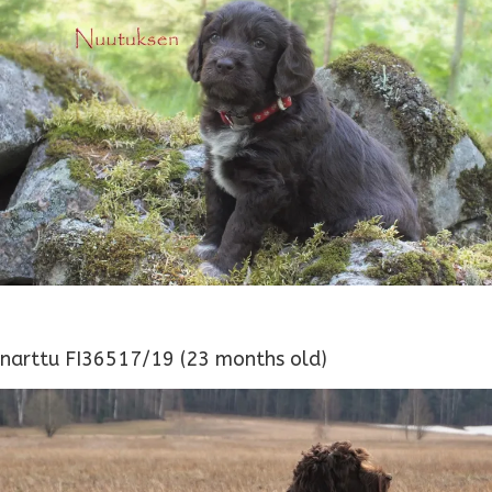
narttu FI36517/19 (23 months old)