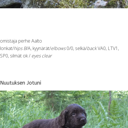
omistaja perhe Aalto
lonkat/
hips B
/A, kyynärät/
elbows
0/0, selkä/
back
VA0, LTV1,
SP0, silmät ok /
eyes clear
Nuutuksen Jotuni