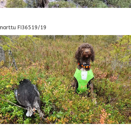
narttu FI36519/19