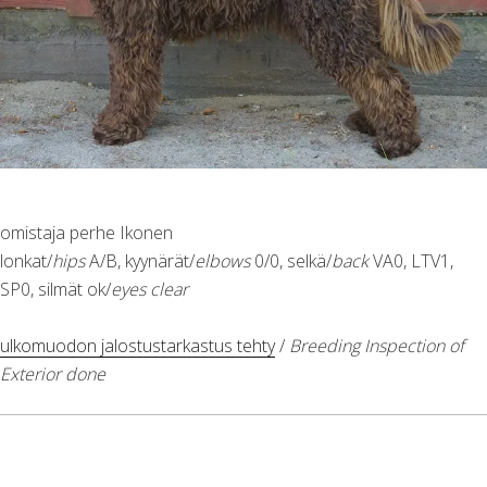
omistaja perhe Ikonen
lonkat/
hips
A/B, kyynärät/
elbows
0/0, selkä/
back
VA0, LTV1,
SP0, silmät ok/
eyes clear
ulkomuodon jalostustarkastus tehty
/
Breeding Inspection of
Exterior done