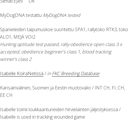
Silmät/
Eyes OK
MyDogDNA testattu
MyDogDNA tested
Spanieleiden taipumuskoe suoritettu SPA1, rallytoko RTK3, toko
ALO1, MEJÄ VOI2
Hunting aptitude test passed, rally-obedience open class 3 x
accepted, obedience beginner's class 1, blood tracking
winner's class 2
Isabelle KoiraNetissä
/
in
FKC Breeding Database
Kansainvälinen, Suomen ja Eestin muotovalio / INT CH, FI, CH,
EE CH
Isabelle toimii loukkaantuneiden hirvieläinten jäljestyksessä /
Isabelle is used in tracking wounded game