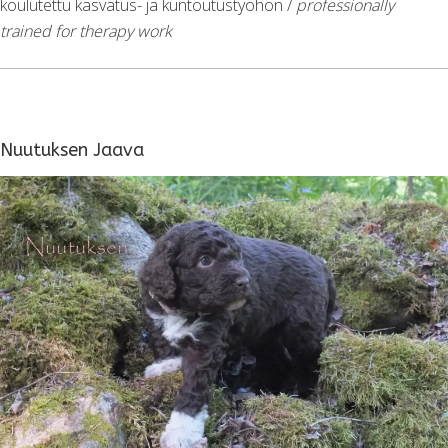
koulutettu kasvatus- ja kuntoutustyöhön /
professionally
trained for therapy work
Nuutuksen Jaava