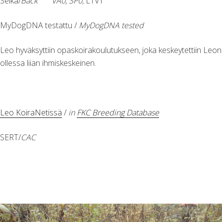
Selkä/
Back VA0, SP0,
LTV1
MyDogDNA testattu /
MyDogDNA tested
Leo hyväksyttiin opaskoirakoulutukseen, joka keskeytettiin Leon
ollessa liian ihmiskeskeinen.
Leo KoiraNetissä
/
in
FKC Breeding Database
SERT/
CAC