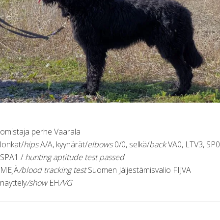
omistaja perhe Vaarala
lonkat/
hips
A/A, kyynärät/
elbows
0/0, selkä/
back
VA0, LTV3, SP0
SPA1 /
hunting aptitude test passed
MEJÄ
/blood tracking test
Suomen Jäljestämisvalio FIJVA
näyttely
/show
EH
/VG